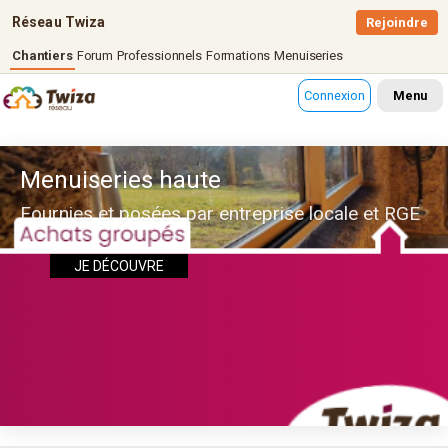
Réseau Twiza
Rejoindre
Chantiers
Forum
Professionnels
Formations
Menuiseries
Connexion
Menu
Menuiseries haute
Fournies et posées par entreprise locale et RGE
JE DÉCOUVRE