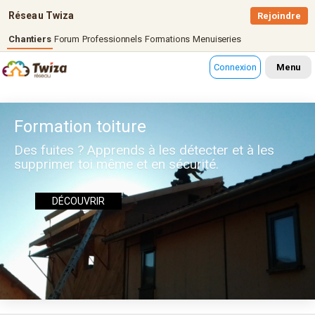
Réseau Twiza
Rejoindre
Chantiers
Forum
Professionnels
Formations
Menuiseries
Connexion
Menu
Formation toiture
Des fuites ? Apprends à les détecter et à les
supprimer toi même et en sécurité.
DÉCOUVRIR