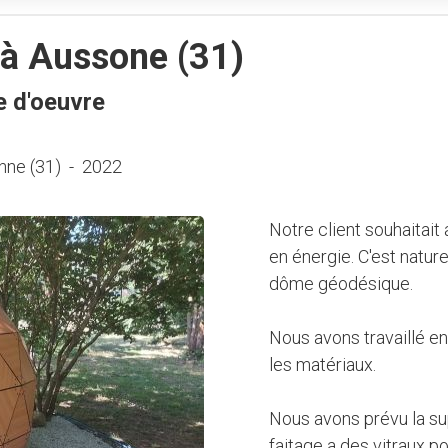
à Aussone (31)
e d'oeuvre
nne (31)
-
2022
Notre client souhaitait
en énergie. C'est nature
dôme géodésique.
Nous avons travaillé e
les matériaux.
Nous avons prévu la su
faitage a des vitraux po