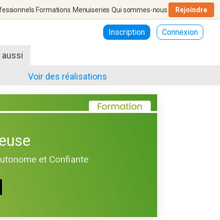
fessionnels
Formations
Menuiseries
Qui sommes-nous
Rejoindre
Inscription
Connexion
r aussi
Voir des réalisations
euse
Autonome et Confiante