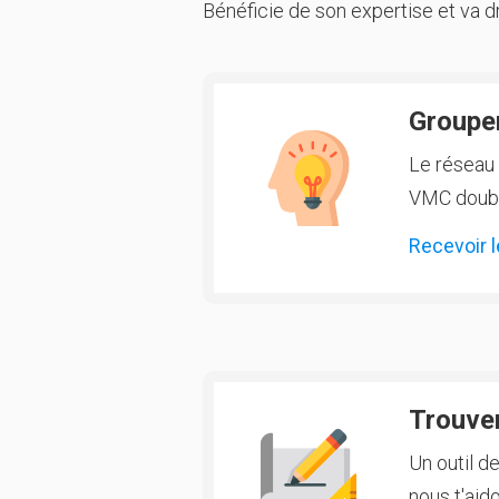
Bénéficie de son expertise et va dr
Groupem
Le réseau 
VMC double
Recevoir l
Trouver
Un outil d
nous t'aido