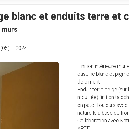
e blanc et enduits terre et 
e murs
 (05)
-
2024
Finition intérieure mur 
caséine blanc et pigmen
de ciment.
Enduit terre beige (sur 
mouillée) finition talo
en pâte. Toujours ave
naturelle à base de fro
Collaboration avec Kat
ARTE.