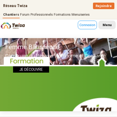
Réseau Twiza
Rejoindre
Chantiers
Forum
Professionnels
Formations
Menuiseries
Connexion
Menu
Femme Bâtisseuse
Construire ou Rénover Autonome et Confiante
JE DÉCOUVRE