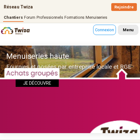
Réseau Twiza
Rejoindre
Chantiers
Forum
Professionnels
Formations
Menuiseries
Connexion
Menu
Menuiseries haute
Fournies et posées par entreprise locale et RGE
JE DÉCOUVRE