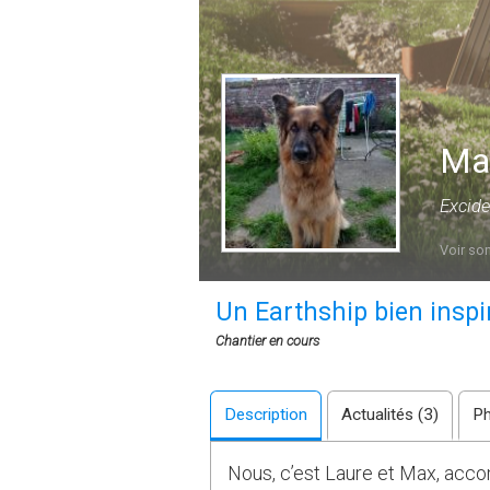
Ma
Excide
Voir son
Un Earthship bien inspi
Chantier en cours
Description
Actualités (3)
Ph
Nous, c’est Laure et Max, acco