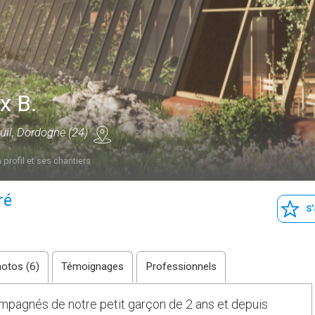
x B.
uil, Dordogne (24)
 profil et ses chantiers
ré
S
otos (6)
Témoignages
Professionnels
mpagnés de notre petit garçon de 2 ans et depuis