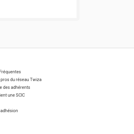
Fréquentes
 pros du réseau Twiza
e des adhérents
ent une SCIC
 adhésion