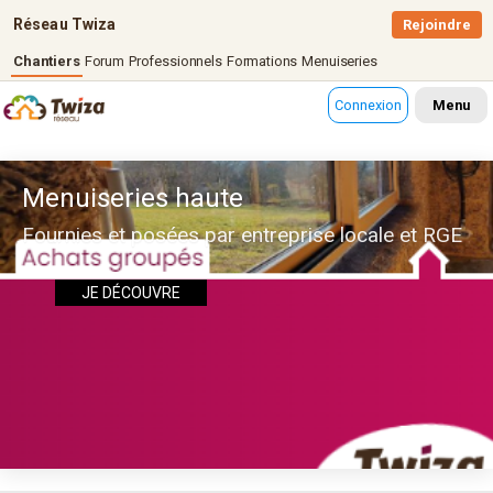
Réseau Twiza
Rejoindre
Chantiers
Forum
Professionnels
Formations
Menuiseries
Connexion
Menu
Menuiseries haute
Fournies et posées par entreprise locale et RGE
JE DÉCOUVRE