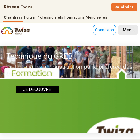
Réseau Twiza
Rejoindre
Chantiers
Forum
Professionnels
Formations
Menuiseries
Connexion
Menu
Technique du GREB
La technique de construction paille préférée des
autoconstructeurs
JE DÉCOUVRE