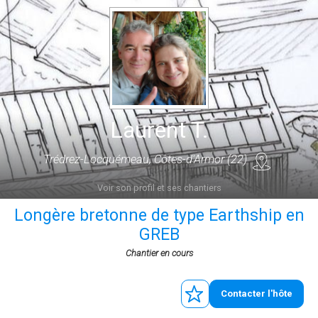
Laurent T.
Trédrez-Locquémeau, Côtes-d'Armor (22)
Voir son profil et ses chantiers
Longère bretonne de type Earthship en
GREB
Chantier en cours
Contacter l'hôte