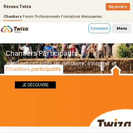
Réseau Twiza
Rejoindre
Chantiers
Forum
Professionnels
Formations
Menuiseries
Connexion
Menu
Chantiers Participatifs
+400 opportunités de découvrir, s'inspirer et
rencontrer
JE DÉCOUVRE