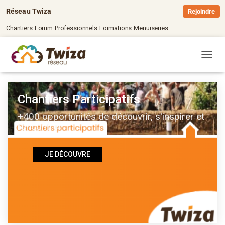
Réseau Twiza
Rejoindre
Chantiers
Forum
Professionnels
Formations
Menuiseries
OUVRI
Chantiers Participatifs
+400 opportunités de découvrir, s'inspirer et
rencontrer
JE DÉCOUVRE