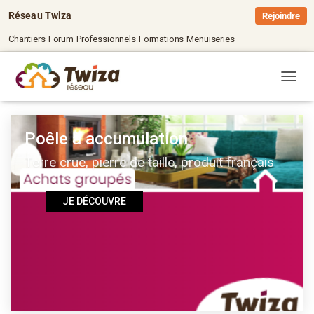
Réseau Twiza
Rejoindre
Chantiers
Forum
Professionnels
Formations
Menuiseries
OUVRI
Poêle à accumulation
Terre crue, pierre de taille, produit français
JE DÉCOUVRE