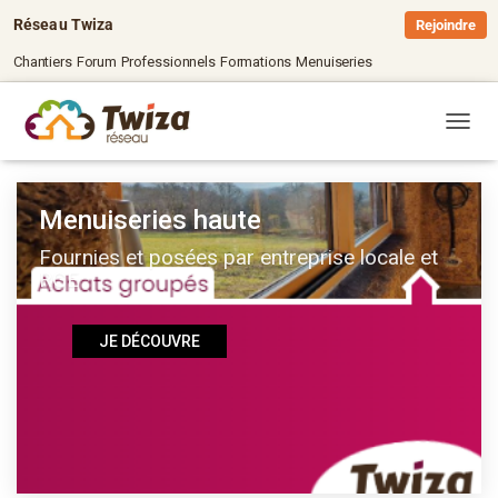
Réseau Twiza
Rejoindre
Chantiers
Forum
Professionnels
Formations
Menuiseries
OUVRI
Menuiseries haute
Fournies et posées par entreprise locale et
RGE
JE DÉCOUVRE