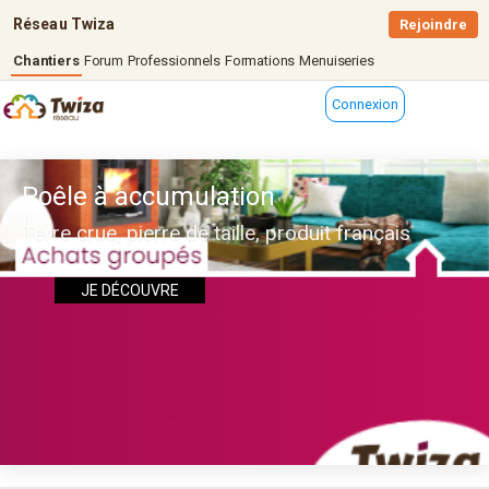
Réseau Twiza
Rejoindre
Chantiers
Forum
Professionnels
Formations
Menuiseries
Connexion
Poêle à accumulation
Terre crue, pierre de taille, produit français
JE DÉCOUVRE