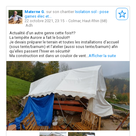
Materne G.
sur son chantier
Isolation sol - pose
gaines élec et...
22 octobre 2021, 23:15
- Colmar, Haut-Rhin (68)
Adh
Actualité d'un autre genre cette fois!!?
La tempête Aurore a fait le boulot!!
Je devais préparer le terrain et toutes les installations d'accueil
(sous tente/barnum) et l'atelier (aussi sous tente/barnum) afin
qu'elles passent l'hiver en sécurité!
Ma construction est dans un couloir de vent...
Afficher la suite