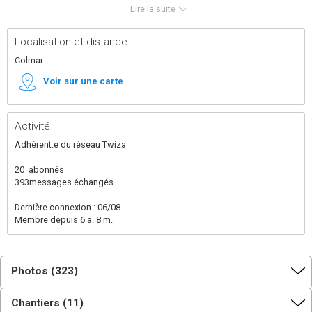
que je ne vois pas clairement!?
Lire la suite
Je viens sur Twiza pour solliciter/accepter de l'aide,
construire une maison en paille et terre.......
Localisation et distance
Colmar
Voir sur une carte
Activité
Adhérent.e du réseau Twiza
20
abonnés
393
messages échangés
Dernière connexion : 06/08
Membre depuis 6 a. 8 m.
Photos (323)
Chantiers (11)