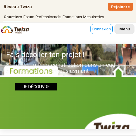
Réseau Twiza
Rejoindre
Chantiers
Forum
Professionnels
Formations
Menuiseries
Connexion
Menu
Fais décoller ton projet !
Se former à l’éco-construction dans un cadre
clair, sécurisant, enthousiasmant
JE DÉCOUVRE