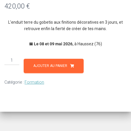
420,00
€
L’enduit terre du gobetis aux finitions décoratives en 3 jours, et
retrouve enfin la fierté de créer de tes mains.
📅 Le 08 et 09 mai 2026,
à Haussez (76)
quantité
de
AJOUTER AU PANIER
Enduits
de
Catégorie :
Formation
Terre
Crue