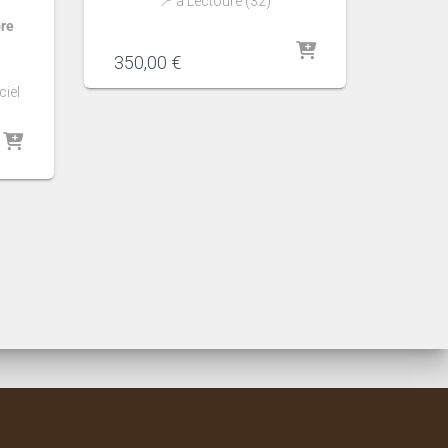
📍 à Lectoure (32)
bre
350,00
€
ciel