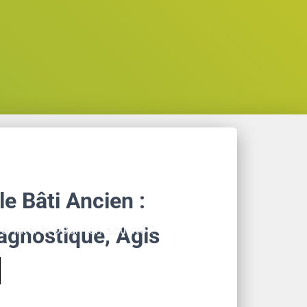
te de l'habitat
e Bâti Ancien :
 intérêt pour ton activité ?
agnostique, Agis