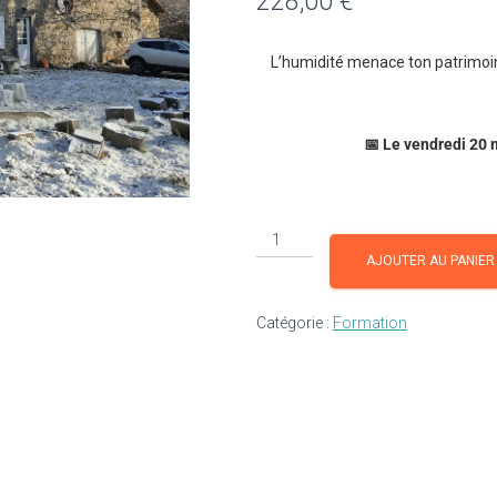
228,00
€
L’humidité menace ton patrimoine
📅 Le vendredi 20 
quantité
de
AJOUTER AU PANIER
Humidité
dans
Catégorie :
Formation
le
Bâti
Ancien
:
Comprends,
Diagnostique,
Agis