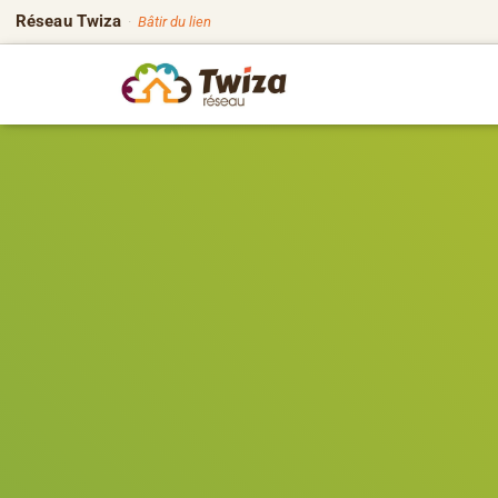
Réseau Twiza
·
Bâtir du lien