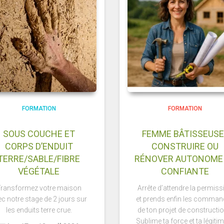
FORMATION
FORMATION
SOUS COUCHE ET
FEMME BÂTISSEUSE 
CORPS D’ENDUIT
CONSTRUIRE OU
TERRE/SABLE/FIBRE
RÉNOVER AUTONOME
VÉGÉTALE
CONFIANTE
ransformez votre maison
Arrête d’attendre la permiss
c notre stage de 2 jours sur
et prends enfin les comma
les enduits terre crue.
de ton projet de constructi
Sublime ta force et ta légitimi