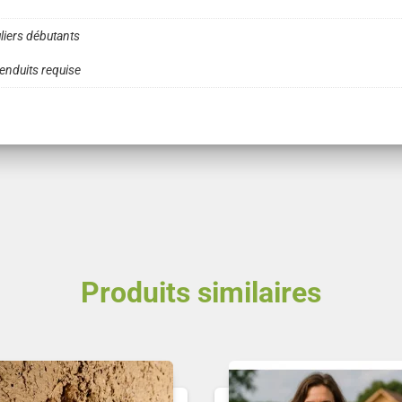
(Présentiel)
uliers débutants
enduits requise
Produits similaires