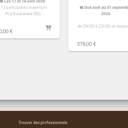
📅 Les 17 et 18 avril 2026
 12
participants maximum
📅 Du4 août au 01 septem
📍La Koukaloka (82)
2026
de 20h00 à 22h30, en distan
0,00
€
378,00
€
Trouver des professionnels