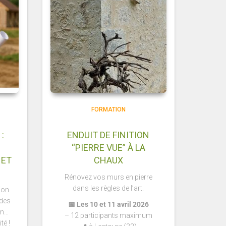
FORMATION
:
ENDUIT DE FINITION
“PIERRE VUE” À LA
 ET
CHAUX
Rénovez vos murs en pierre
dans les règles de l’art.
ion
ndes
📅 Les 10 et 11 avril 2026
on…
– 12
participants maximum
té !