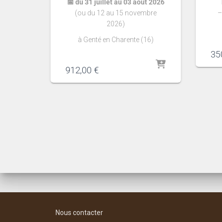
📅
du 31 juillet au 03 aout 2026
(ou du 12 au 15 novembre
–
2026)
à Genté en Charente (16)
35
912,00
€
Nous contacter