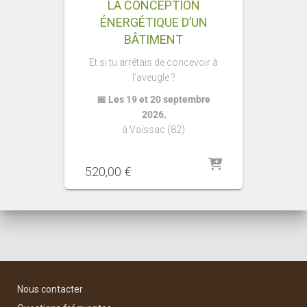
LA CONCEPTION
ÉNERGÉTIQUE D’UN
BÂTIMENT
Et si tu arrêtais de concevoir à
l’aveugle ?
📅 Les 19 et 20 septembre
2026,
à Vaïssac (82)
520,00
€
Nous contacter