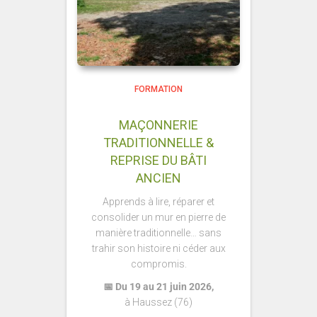
FORMATION
MAÇONNERIE
TRADITIONNELLE &
REPRISE DU BÂTI
ANCIEN
Apprends à lire, réparer et
consolider un mur en pierre de
manière traditionnelle… sans
trahir son histoire ni céder aux
compromis.
📅 Du 19 au 21 juin 2026,
à Haussez (76)