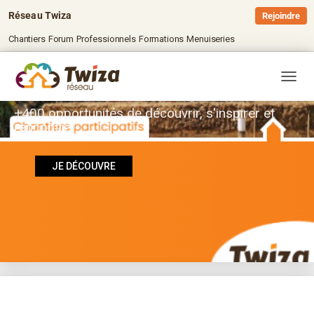
Réseau Twiza
Rejoindre
Chantiers
Forum
Professionnels
Formations
Menuiseries
Chantiers Participatifs
OUVRI
+400 opportunités de découvrir, s'inspirer et
rencontrer
JE DÉCOUVRE