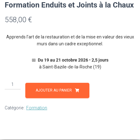
Formation Enduits et Joints à la Chaux
558,00
€
Apprends l’art de la restauration et de la mise en valeur des vieux
murs dans un cadre exceptionnel.
📅
Du 19 au 21 octobre 2026
•
2,5 jours
à Saint-Bazile-de-la-Roche (19)
quantité
de
AJOUTER AU PANIER
Formation
Enduits
Catégorie :
Formation
et
Joints
à
la
Chaux