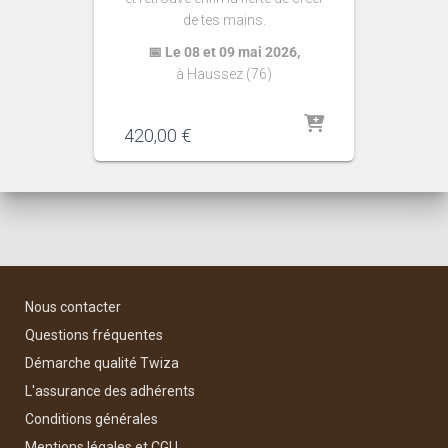
de tes mains.
📅 Le 08 et 09 mai 2026,
à Haussez (76)
420,00
€
Nous contacter
Questions fréquentes
Démarche qualité Twiza
L'assurance des adhérents
Conditions générales
Mentions légales et CGU